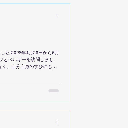
 準優勝 眞田 匠 3位 岡崎
天翔 準優勝 髙本 真叶 3位
 南部 偲琥 ■ 茶・黒帯型 優
では、学年・帯ごとに多くの選
感じられる内容となりまし
が目標を持ち、仲間とともに
を磨いていきましょう。 選
た 2026年4月26日から5月
う。 保護者の皆さま、応援
ツとベルギーを訪問しまし
映像はこちらから
なく、自分自身の学びにもつ
なりました。 フランクフル
 最初に訪れたフランクフル
イン川周辺を散策しました。
建物が共存する独特の雰囲気
 ケルン：圧倒的な存在感を
遺産・ケルン大聖堂を見学。
わず息をのみ、深い感銘を受
美しい街並みと文化に触れる