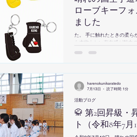
ローブキーフォ
ました
た。 手に触れたときの柔ら
ら本物らしい存在感が魅力
さんが、日常の中でも空手
バッグや鍵に付けやすいコ
した。 稽古の思い出や目標
と支えてくれる小さな相棒
道場の雰囲気に合わせて選ん
harenokunikaratedo
意しています。 それぞれに
7月13日
読了時間: 1分
ルに合わせて楽しめるライ
活動ブログ
🥋 第2回昇級
ト（令和8年7月1