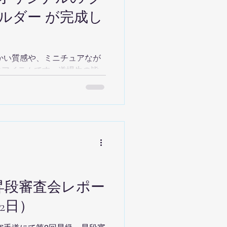
ルダー が完成し
かい質感や、ミニチュアなが
のアイテムです。道場生の皆
を身近に感じられるように、
ンパクトなサイズで仕上げま
へのモチベーションを、そっ
になってくれます。今回は、
だ 4色の限定カラー をご用
個性があり、持つ人のスタイ
ンナップです
・昇段審査会レポー
2日）