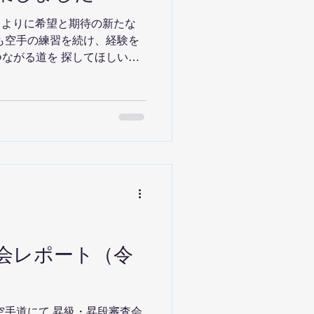
した。 🌟 まとめ 今回の大
4月よりに希望と期待の新たな
挑み、2名が三冠優勝という素
も空手の練習を続け、経験を
 選手たちの努力、支えてく
ながる道を 探してほしいと
そして応援してくださった皆
会レポート（令
空手道にて 昇級・昇段審査会