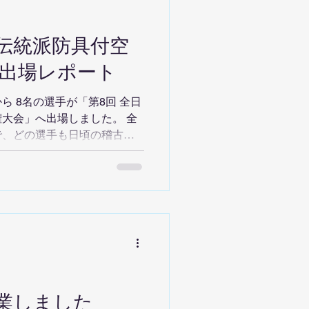
は、グランプラスなどを訪れ
史ある建物が並び、ヨーロッ
ました。 ミュンヘン：活気
日本伝統派防具付空
は、マリエン広場を中心に市
全体が活気にあふれ、歩くだ
 出場レポート
気でした。 今回の旅の目
歯科医院見学 今回の旅の一
 8名の選手が「第8回 全日
大会」へ出場しました。 全
で、どの選手も日頃の稽古の
合を見せてくれました。 ■
里 眞田 和 眞田 匠 浅沼 穂乃
村 朝陽 8名全員が最後まで諦め
た。 🏆 入賞者の紹介 ■ 石
の三冠達成 1・2年生 型試
試合 優勝 1・2年生 男女組
えない集中力と技のキレで、
。 ■ 浅沼 蓮都 中学生部門
 優勝 中学生 2・3年組手試
業しました
 優勝 安定した型と力強い組手