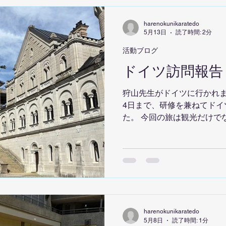
5・6年型 優勝 浅沼 穂乃心
翔 ■ 中学生型 優勝 合田 
harenokunikaratedo
浅沼 蓮都 ■ 緑・紫帯型 3位
5月13日
読了時間: 2分
勝 蜂谷 珈乃 今回の大会
活動ブログ
手が入賞し、確かな成長を
ドイツ訪問報告
た。 これからも一人ひとり
切磋琢磨しながら、さらに技
狩山先生がドイツに行かれまし
手のみんな、本当におめでと
4日まで、研修を兼ねてドイ
ありがとうございました。 
た。 今回の旅は観光だけで
ながる、とても貴重な時間と
ト：歴史と現代が調和する街
トでは、レーマー広場やマ
歴史ある街並みと近代的な
を感じることができました。
放つ大聖堂 ケルンでは世界
その壮大さと美しさには思
harenokunikaratedo
けました。 ブリュッセル：
5月8日
読了時間: 1分