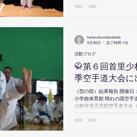
で、 応援する仲間や保護者
てくれました。 ■ 幼年・1
里 ■ 3・4年男子組手 優勝 
子組手 優勝 浅沼 穂乃心 ■
崎 翔 準優勝 眞田 匠 ■ 
harenokunikaratedo
3位 浅沼 蓮都 ■ 一般組手 
5月30日
読了時間: 1分
選手賞 合田 天翔 🏆 第6回
活動ブログ
修舘 🌟 総評 今回の大会
🥋第６回首里
が入賞し、確かな成長を感
選手一人ひとりが真剣に取
季空手道大会に
入る素晴らしい一日でした。
続 を大切に、さらなる技術
（型の部）結果報告 開催日：
いきます。 選手のみんな、本
小学校体育館 晴れの国空手
少林寺流正流舘空手道大会
テゴリーで素晴らしい成績を
成果をしっかりと発揮し、
ました。 キャラリーへ ■ 幼
里 準優勝 村上 遥都 ■ 3・