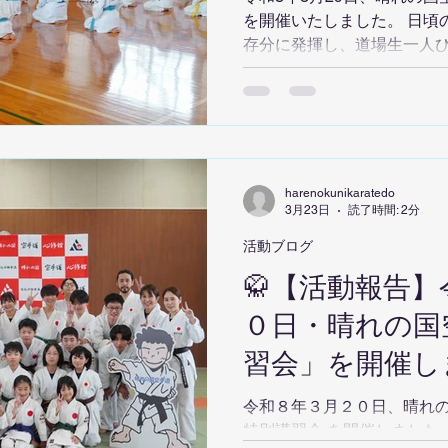
を開催いたしました。 日頃
存分に発揮し、道場生一人
挑みました。 今回の審査で
（黒帯）」 に合格されました。 北村 海里 新見 葵 岡
﨑 順子 日々の努力が実を
も大変うれしい結果となりま
でとうございます。 また、今
名が合格 しました。 合格された皆さんの今後のさらなる
harenokunikaratedo
成長と活躍を心より期待して
3月23日
読了時間: 2分
では、 礼儀・努力・継続 
活動ブログ
大人まで楽しく稽古に励んで
🥋【活動報告
て、また一緒にしっかり練
０日・晴れの国
習会」を開催し
令和８年３月２０日、晴れの
特別講習会 を開催しました