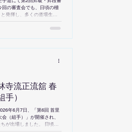
国空手道にて第2回昇級・昇段審
今回の審査会でも、日頃の稽
りと発揮し、多くの道場生が
その結果、72名が合格となり
きた皆さん、本当におめでと
回の審査では 少年初段 3名
 奏太郎 弐段 3名 浅沼 蓮
が見事合格されました。 高い
成果が実を結び、指導者一同
れの国空手道では、礼節・努
、子どもから大人まで楽しく
の審査に向けて、また一緒に
少林寺流正流舘 春
組手）
26年6月7日、「第6回 首里
大会（組手）」が開催され、
ちが出場しました。 日頃の
で試合に挑む姿はとても立派