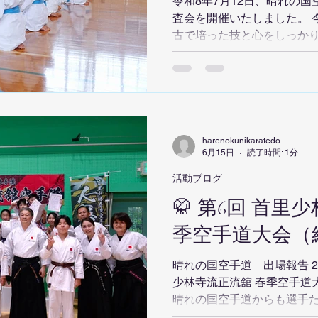
令和8年7月12日、晴れの
査会を開催いたしました。 
古で培った技と心をしっか
真剣な表情で挑みました。 
ました。 努力を積み重ねて
うございます。 さらに、今
生野 遥人 小西 一禾 行藤
都 合田 天翔 髙本 真叶 
目標に向かって挑み続けた
harenokunikaratedo
とても嬉しく思います。 晴
6月15日
読了時間: 1分
力・継続を大切にしながら
活動ブログ
稽古に励んでいます。 次回
🥋 第6回 首里
成長していきましょう。
季空手道大会（
晴れの国空手道 出場報告 20
少林寺流正流舘 春季空手道
晴れの国空手道からも選手た
稽古の成果を発揮し、全力