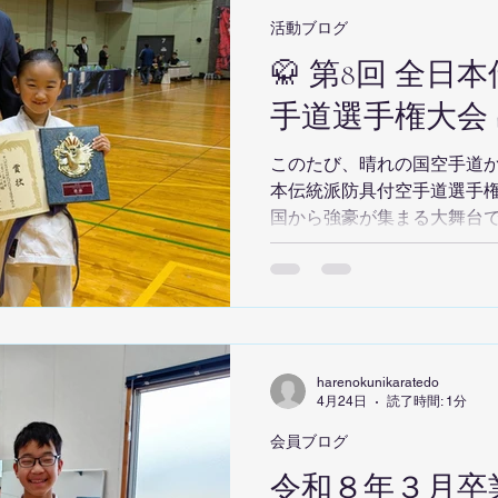
ベルギーのブリュッセルで
ました。 石畳の街並みや歴
活動ブログ
パの文化の豊かさを肌で感じ
🥋 第8回 全
ある街を散策 ミュンヘンで
内観光を楽しみました。 街
手道選手権大会
けでワクワクするような雰囲
的：シュトゥットガルトでの
このたび、晴れの国空手道から
番の目的は、シュトゥッ
本伝統派防具付空手道選手権
国から強豪が集まる大舞台
成果を発揮し、堂々とした試
出場選手 石田 走士郎 石田 咲
心 浅沼 蓮都 蜂谷 珈乃 竹
ず、力強い試合を繰り広げまし
田 咲里 1・2年生の部で圧巻
合 優勝 1・2年生 女子組手
harenokunikaratedo
手試合 優勝 小学生とは思
4月24日
読了時間: 1分
見事すべての種目を制しました
会員ブログ
で三冠を獲得 中学生 型試合
令和８年３月卒
合 優勝 中学生 組手試合