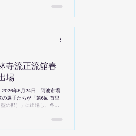
の皆さまに大きな感動を与え
・2年生女子組手 優勝 石田 咲
石田 走士郎 ■ 3・4・5年生女
 5・6年生男子組手 優勝 岡
中学生男子組手 優勝 合田 天翔
優勝 谷本 布佑重 🏅 最優秀
 春季大会 総合優勝 晴れの国心
では、各カテゴリーで多くの選手
少林寺流正流舘春
じられる内容となりました。
り組み、仲間の応援にも力が
出場
 これからも 礼節・努力・継
向上を目指して稽古に励んで
2026年5月24日 阿波市場
当にお疲れさま。..
道の選手たちが「第6回 首里
（型の部）」に出場し、各カ
収めました。 日頃の稽古の
堂々とした演武を見せてくれ
年・1・2年型 優勝 石田 咲
4年型 優勝 石田 走士郎 ■