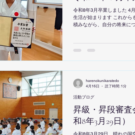
で、どの試合も圧倒的な内容で
令和8年3月卒業しました 
会では、 8名全員が全力で
生活が始まります これから
晴らしい結果を残しました。
積みながら、自分の将来につ
ださった保護者の皆さま、
思います
さま
harenokunikaratedo
4月16日
読了時間: 1分
活動ブログ
昇級・昇段審査
和8年3月29日）
令和8年3月29日、晴れの国