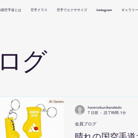
の国空手道とは
空手クラス
空手でエクササイズ
instagram
ギャラリ
ログ
harenokunikaratedo
7 日前
読了時間: 1分
会員ブログ
晴れの国空手道