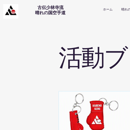
古伝少林寺流
ホーム
晴れ
​晴れの国空手道
活動ブ