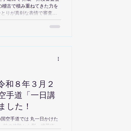
の稽古で積み重ねてきた力を
ひとりが真剣な表情で審査に
は、下記の3名が見事 「初段
結び、晴れの国空手道として
した。 初段合格、誠におめ
回の審査会では、全体で 80
おります。 晴れの国空手道
を大切にしながら、子どもから
います。 次回の審査に向け
】令和８年３月２
習していきましょう。
空手道「一日講
ました！
国空手道では 丸一日かけた
。 技の体験から型、武器術、